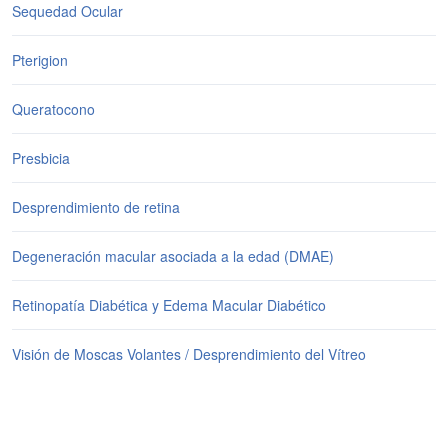
Sequedad Ocular
de contacto para la visión de lejos en un ojo y una lente
de contacto para la visión de cerca en el otro ojo)
Pterigion
2. TRATAMIENTO QUIRÚRGICO
Queratocono
Se considera como la técnica más efectiva. Consiste en
sustituir el cristalino por lentes intraoculares multifocales
Presbicia
(tres distancias: lejana, intermedia y cercana)
permitiéndonos corregir la presbicia y cualquier otro defecto
Desprendimiento de retina
de graduación asociado como miopía, hipermetropía o
astigmatismo.
Degeneración macular asociada a la edad (DMAE)
Retinopatía Diabética y Edema Macular Diabético
Visión de Moscas Volantes / Desprendimiento del Vítreo