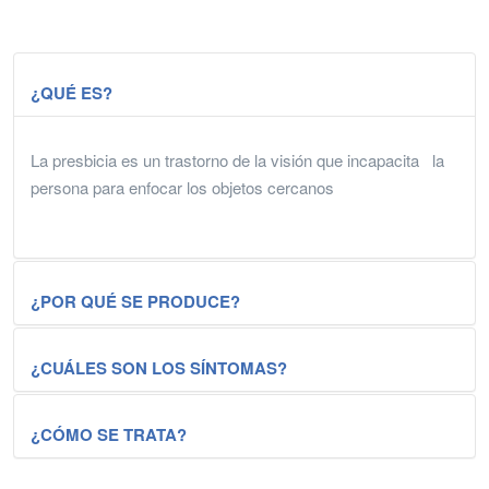
¿QUÉ ES?
La presbicia es un trastorno de la visión que incapacita la
persona para enfocar los objetos cercanos
¿POR QUÉ SE PRODUCE?
¿CUÁLES SON LOS SÍNTOMAS?
El ojo, en condiciones de reposo, se halla adaptado para ver
de lejos. Si queremos enfocar cosas que se encuentran
cerca, como el teléfono celular o un libro, debemos cambiar
¿CÓMO SE TRATA?
el foco. Para este fin nuestro ojo realiza un proceso
llamado acomodación que ajusta nuestra visión a un plano
Los signos y síntomas incluyen: