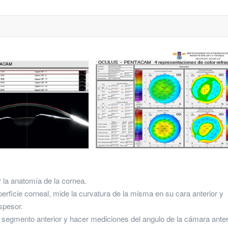
 la anatomía de la cornea.
rficie corneal, mide la curvatura de la misma en su cara anterior y
spesor.
 segmento anterior y hacer mediciones del angulo de la cámara anter