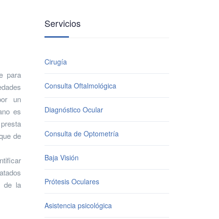
Servicios
Cirugía
e para
Consulta Oftalmológica
medades
por un
Diagnóstico Ocular
rano es
 presta
Consulta de Optometría
oque de
Baja Visión
ificar
ratados
Prótesis Oculares
o de la
Asistencia psicológica