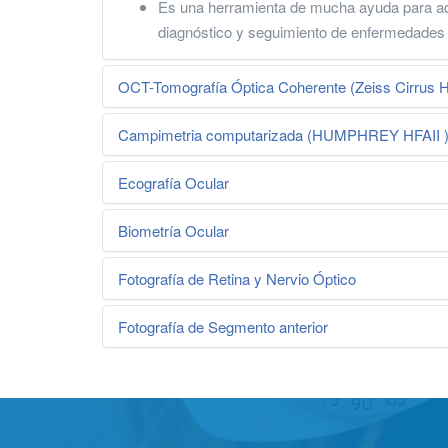
Es una herramienta de mucha ayuda para adap
diagnóstico y seguimiento de enfermedades
OCT-Tomografía Óptica Coherente (Zeiss Cirrus
Campimetria computarizada (HUMPHREY HFAII 
Ecografía Ocular
Biometría Ocular
Fotografía de Retina y Nervio Óptico
Fotografía de Segmento anterior
La tomografía Óptica Coherente OCT nos perm
macular, coroides, vítreo posterior y nervio
La campimetría es una exámen no invasivo que
luz especial y construye una imagen con alt