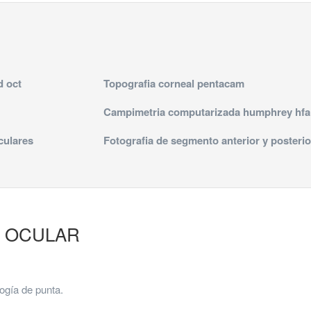
d oct
Topografia corneal pentacam
Campimetria computarizada humphrey hfai
culares
Fotografia de segmento anterior y posterio
O OCULAR
ogía de punta.